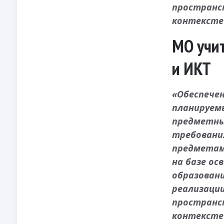
пространс
контексте
МО учи
и ИКТ
«Обеспечен
планируем
предметны
требовани
предметам
на базе ос
образован
реализаци
пространс
контексте