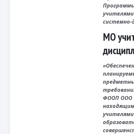
Программы 
учителями
системно-
МО учит
дисципл
«Обеспечен
планируем
предметны
требовани
ФООП ООО 
находящимс
учителями
образоват
совершенс