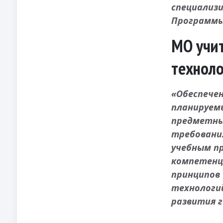
специализ
Программы
МО учит
технол
«Обеспечен
планируем
предметны
требовани
учебным п
компетенц
принципов
технологи
развития 