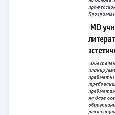
на основе
профессио
Программы
МО учи
литерат
эстетич
«Обеспечен
планируем
предметны
требовани
предметам
на базе ос
образован
реализаци