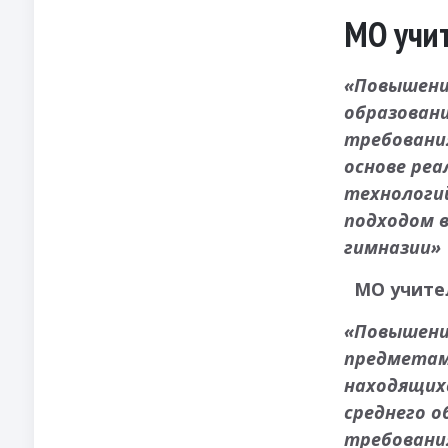
МО учи
«Повышение
образовани
требовани
основе ре
технологи
подходом 
гимназии»
МО учите
«Повышени
предметам
находящихс
среднего о
требовани