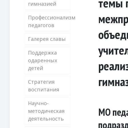
темы
гимназией
межпр
Профессионализм
педагогов
объед
Галерея славы
учите
Поддержка
одаренных
реали
детей
гимна
Стратегия
воспитания
Научно-
МО педа
методическая
деятельность
подраз