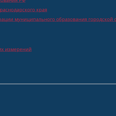
зования РФ
раснодарского края
ации муниципального образования городской о
их измерений