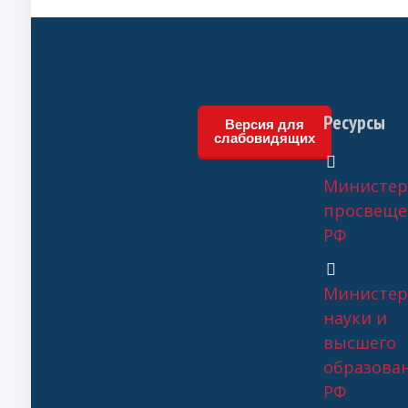
Ресурсы
Версия для
слабовидящих
Министер
просвеще
РФ
Министер
науки и
высшего
образова
РФ