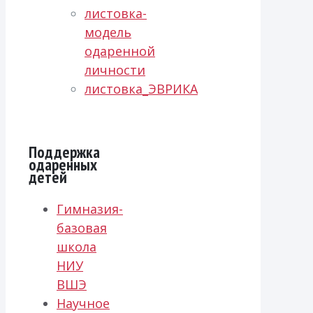
листовка-
модель
одаренной
личности
листовка_ЭВРИКА
Поддержка
одаренных
детей
Гимназия-
базовая
школа
НИУ
ВШЭ
Научное