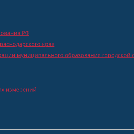
зования РФ
раснодарского края
ации муниципального образования городской о
их измерений