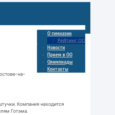
О гимназии
Рейтинг ОО
ер страницы
Новости
Прием в ОО
Олимпиады
Контакты
Ростове-на-
 штучки. Компания находится
елям Готэма.