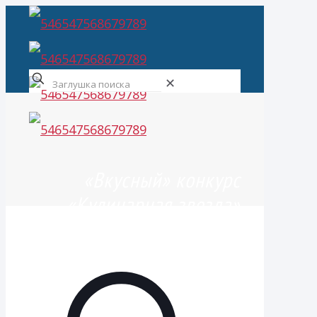
✕
«Вкусный» конкурс
«Кулинарная звезда»