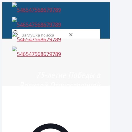
✕
75-летие Победы в
Великой Отечественной
войне!