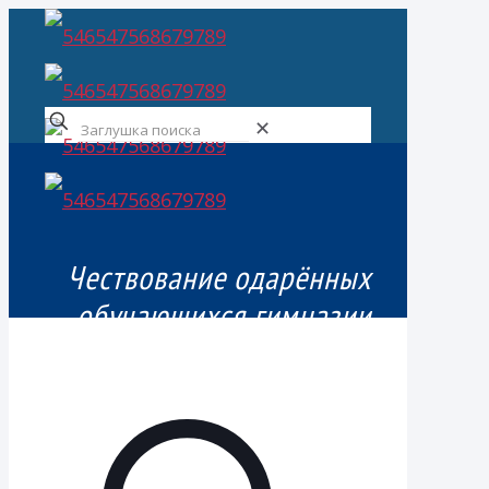
✕
Чествование одарённых
обучающихся гимназии