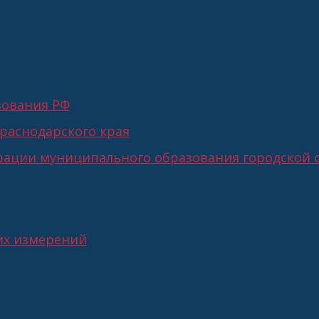
зования РФ
раснодарского края
ации муниципального образования городской о
их измерений