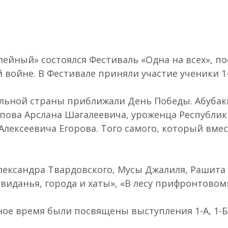
лейный» состоялся Фестиваль «Одна на всех», 
войне. В Фестивале приняли участие ученики 1-4
ьной страны приближали День Победы. Абубаки
ипова Арслана Шагалеевича, уроженца Республик
Алексеевича Егорова. Того самого, который вме
лександра Твардовского, Мусы Джалиля, Рашита
виданья, города и хаты», «В лесу прифронтовом»
е время были посвящены выступления 1-А, 1-Б и