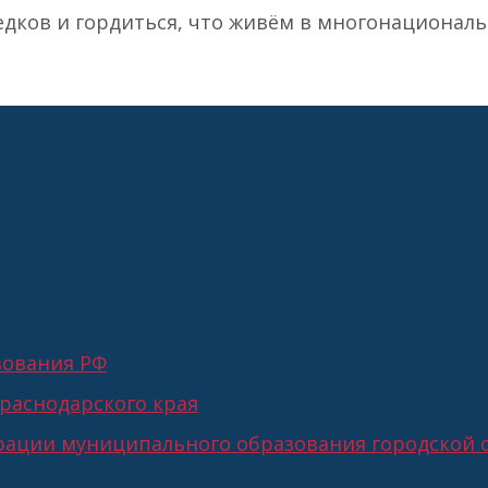
ков и гордиться, что живём в многонациональ
зования РФ
раснодарского края
ации муниципального образования городской о