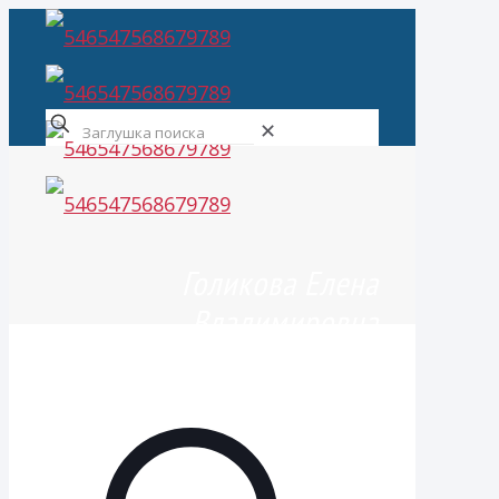
✕
Голикова Елена
Владимировна