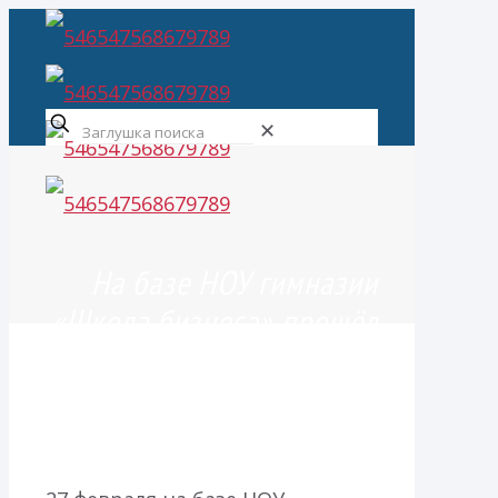
✕
На базе НОУ гимназии
«Школа бизнеса» прошёл
семинар для учителей
иностранного языка
города Сочи