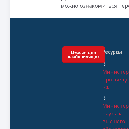
можно ознакомиться пер
Ресурсы
Версия для
слабовидящих
Министер
просвеще
РФ
Министер
науки и
высшего