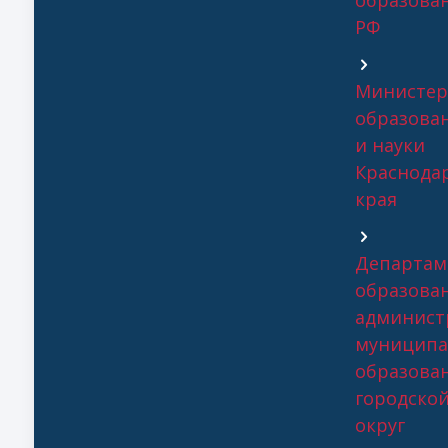
образова
РФ
Министер
образова
и науки
Краснода
края
Департам
образова
админист
муниципа
образова
городско
округ