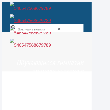
✕
Обучающиеся гимназии
приняли участие в
заключительном этапе
ВСОШ по истории