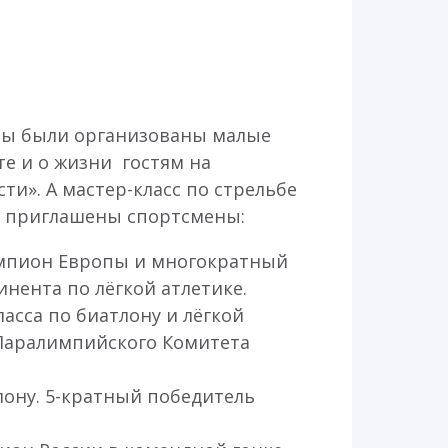
олы были организованы малые
е и о жизни гостям на
и». А мастер-класс по стрельбе
и приглашены спортсмены:
емпион Европы и многократный
нента по лёгкой атлетике.
асса по биатлону и лёгкой
 Паралимпийского Комитета
лону. 5-кратный победитель