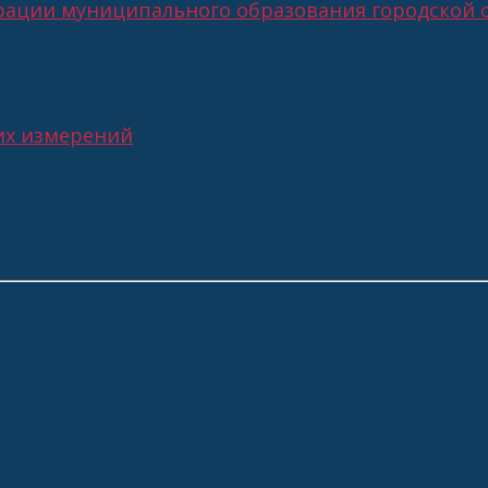
ации муниципального образования городской о
их измерений