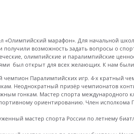
ошел «Олимпийский марафон». Для начальной шк
и получили возможность задать вопросы о спорт
еские, олимпийские и паралимпийские ценност
тями был открыт для всех желающих. К нам был
й чемпион Паралимпийских игр. 4-х кратный ч
кам. Неоднократный призёр чемпионатов конти
жным гонкам. Мастер спорта международного кл
о спортивному ориентированию. Член исполкома
уженный мастер спорта России по летнему биат