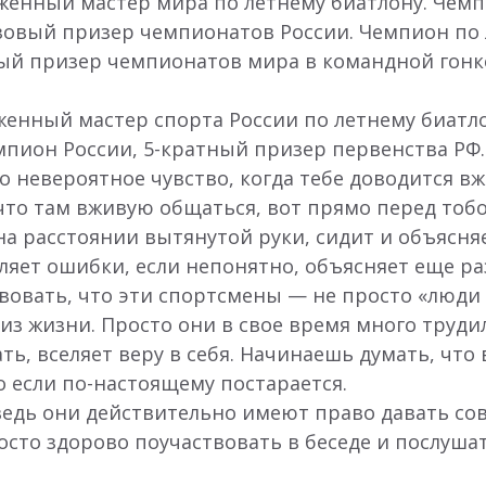
женный мастер мира по летнему биатлону. Чемп
зовый призер чемпионатов России. Чемпион по 
вый призер чемпионатов мира в командной гонк
женный мастер спорта России по летнему биатл
пион России, 5-кратный призер первенства РФ.
то невероятное чувство, когда тебе доводится 
 что там вживую общаться, вот прямо перед то
на расстоянии вытянутой руки, сидит и объясняе
яет ошибки, если непонятно, объясняет еще ра
вать, что эти спортсмены — не просто «люди из
из жизни. Просто они в свое время много труди
ть, вселяет веру в себя. Начинаешь думать, что 
 если по-настоящему постарается.
ведь они действительно имеют право давать сов
росто здорово поучаствовать в беседе и послуш