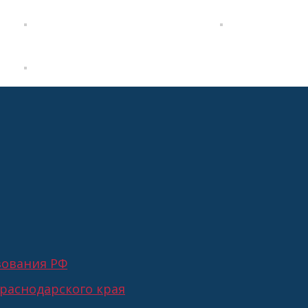
зования РФ
раснодарского края