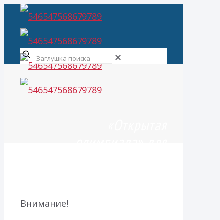
✕
«Открытая
олимпиада» для
обучающихся 3-10-х
классов
Внимание!