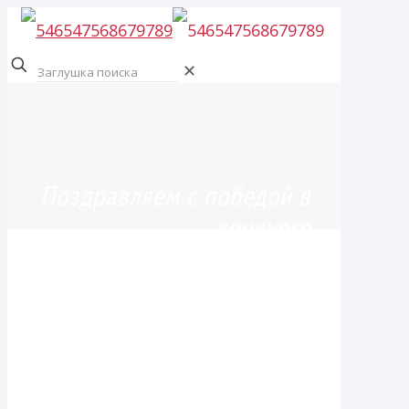
✕
Поздравляем с победой в
конкурсе
профессионального
мастерства педагогов
«Мой лучший урок»