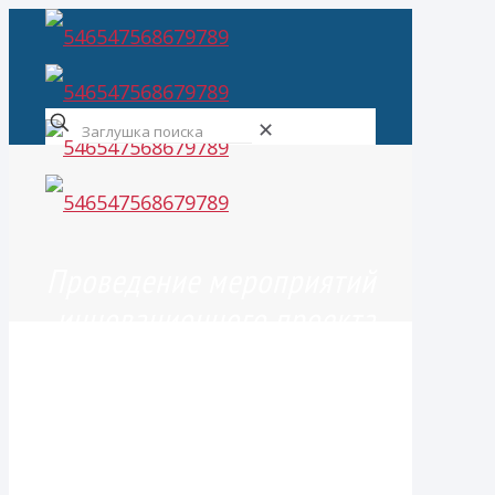
✕
Проведение мероприятий
инновационного проекта
«Независимая
диагностика качества
обучения школьников»