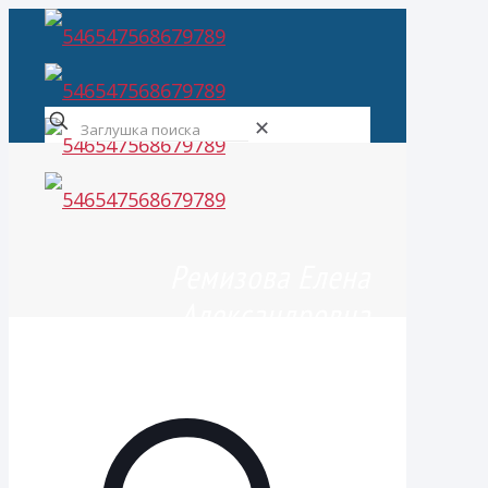
✕
Ремизова Елена
Александровна