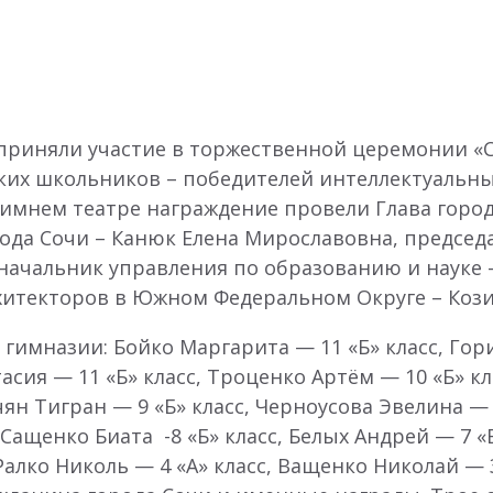
приняли участие в торжественной церемонии «
ких школьников – победителей интеллектуальны
Зимнем театре награждение провели Глава горо
рода Сочи – Канюк Елена Мирославовна, председ
начальник управления по образованию и науке 
рхитекторов в Южном Федеральном Округе – Коз
имназии: Бойко Маргарита — 11 «Б» класс, Гори
тасия — 11 «Б» класс, Троценко Артём — 10 «Б» к
чян Тигран — 9 «Б» класс, Черноусова Эвелина — 
, Сащенко Биата -8 «Б» класс, Белых Андрей — 7 «
 Ралко Николь — 4 «А» класс, Ващенко Николай —