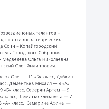
Созвездие юных талантов –
х, спортивных, творческих
да Сочи – Копайгородский
атель Городского Собрания
– Медведева Ольга Николаевна
инский Олег Филиппович.
сюк Олег — 11 «Б» класс, Дябкин
ласс, Дементьев Михаил — 9 «А»
9 «Б» класс, Сеферян Артём — 9
Б» класс, Семитко Елизавета — 7
 3 «А» класс, Самарина Афина —