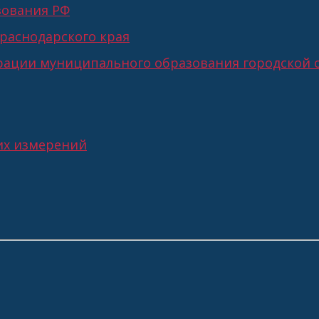
зования РФ
раснодарского края
ации муниципального образования городской о
их измерений