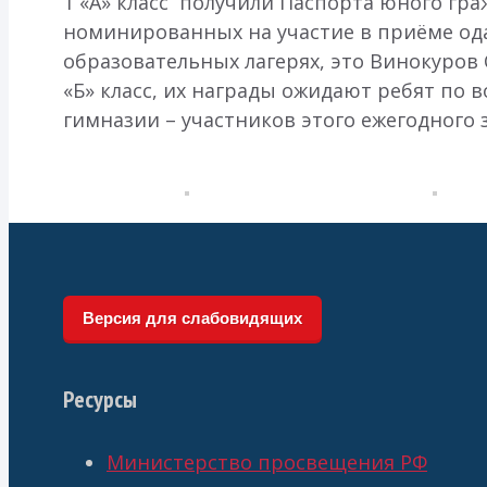
1 «А» класс получили Паспорта юного гр
номинированных на участие в приёме ода
образовательных лагерях, это Винокуров С
«Б» класс, их награды ожидают ребят по
гимназии – участников этого ежегодного 
Версия для слабовидящих
Ресурсы
Министерство просвещения РФ