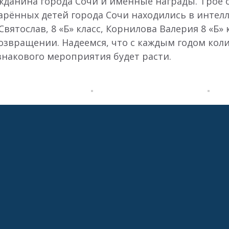
ажданина города Сочи и именные награды. Трое
рённых детей города Сочи находились в интелл
вятослав, 8 «Б» класс, Корнилова Валерия 8 «Б»
 возвращении. Надеемся, что с каждым годом ко
знакового мероприятия будет расти.