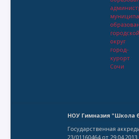
админист
муниципа
образова
городско
округ
город-
курорт
Сочи
НОУ Гимназия "Школа б
Государственная аккреди
23/01160464 от 29.04.2013 