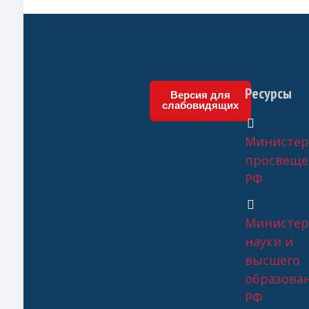
Ресурсы
Версия для
слабовидящих
Министер
просвеще
РФ
Министер
науки и
высшего
образова
РФ