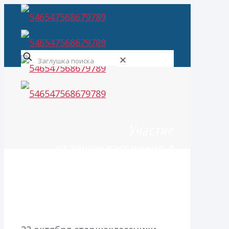
✕
Участие
старшеклассников в
мероприятиях в рамках
Международного
саммита