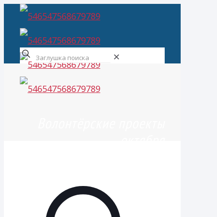
✕
Волонтёрские проекты
октября