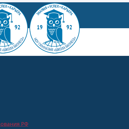
З
зования РФ