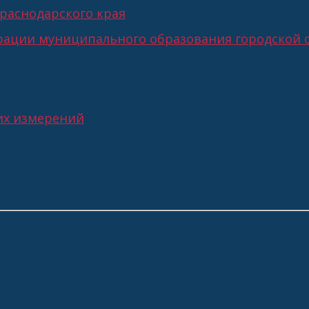
раснодарского края
ации муниципального образования городской о
их измерений