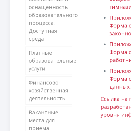
гимнази
оснащенность
образовательного
Приложе
процесса.
Форма с
Доступная
законно
среда
Приложе
Форма с
Платные
работни
образовательные
услуги
Приложе
Форма о
Финансово-
данных.
хозяйственная
деятельность
Ссылка на
разработа
Вакантные
уровня ин
места для
приема