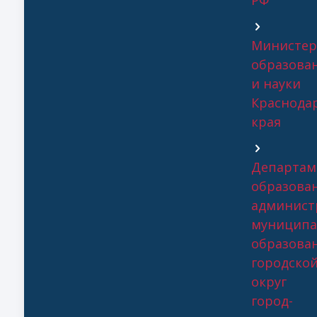
РФ
Министер
образова
и науки
Краснода
края
Департам
образова
админист
муниципа
образова
городско
округ
город-