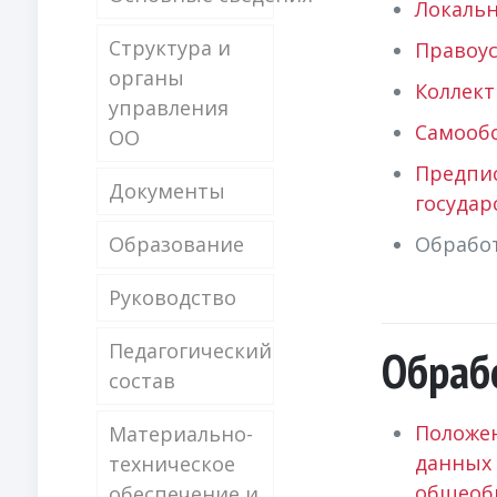
Локаль
Структура и
Правоу
органы
Коллек
управления
Самооб
ОО
Предпи
Документы
государ
Образование
Обрабо
Руководство
Педагогический
Обраб
состав
Положе
Материально-
данных 
техническое
общеобр
обеспечение и