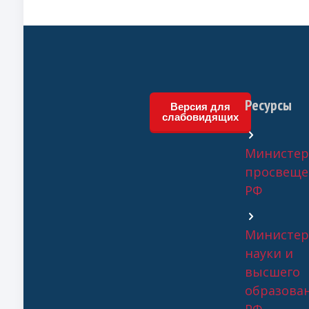
Ресурсы
Версия для
слабовидящих
Министер
просвеще
РФ
Министер
науки и
высшего
образова