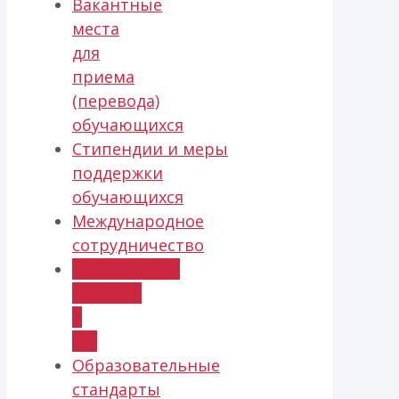
Вакантные
места
для
приема
(перевода)
обучающихся
Стипендии и меры
поддержки
обучающихся
Международное
сотрудничество
Организация
питания
в
ОО
Образовательные
стандарты